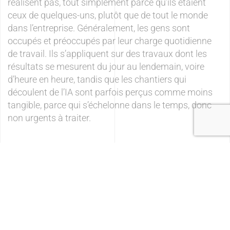
réalisent pas, tout simplement parce qu’ils étaient
ceux de quelques-uns, plutôt que de tout le monde
dans l’entreprise. Généralement, les gens sont
occupés et préoccupés par leur charge quotidienne
de travail. Ils s’appliquent sur des travaux dont les
résultats se mesurent du jour au lendemain, voire
d’heure en heure, tandis que les chantiers qui
découlent de l’IA sont parfois perçus comme moins
tangible, parce qui s’échelonne dans le temps, donc
non urgents à traiter.
Troisièmement, il importe que les objectifs poursuivis
soient clairs et basés sur des problèmes réels à
résoudre. Beaucoup d’entreprises ont des attentes un
peu diffuses et les résultats sont à l’avenant.