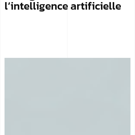
l
’
i
n
t
e
l
l
i
g
e
n
c
e
a
r
t
i
f
i
c
i
e
l
l
e