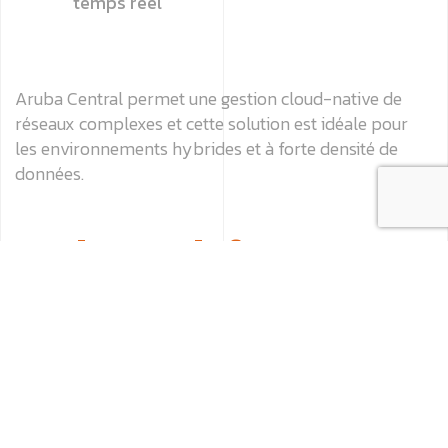
temps réel
Aruba Central permet une gestion cloud-native de
réseaux complexes et cette solution est idéale pour
les environnements hybrides et à forte densité de
données.
Et si votre infrastructure
pouvait penser comme
une IA ?
C’est ce que propose GreenLake de HPE, une solution
de type « edge-to-cloud as-a-service » qui permet
de consommer l’IT comme un service, tout en gardant