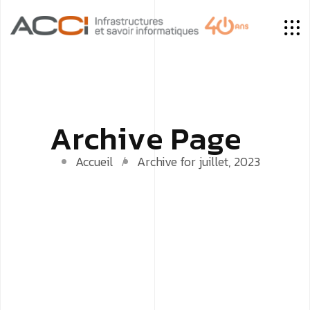
A
r
c
h
i
v
e
P
a
g
e
Accueil
Archive for juillet, 2023