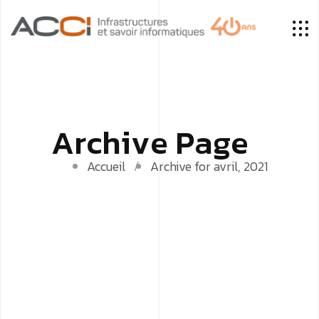
A
r
c
h
i
v
e
P
a
g
e
Accueil
Archive for avril, 2021