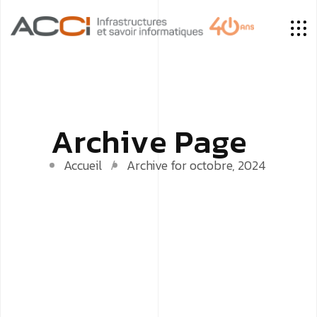
A
r
c
h
i
v
e
P
a
g
e
Accueil
Archive for octobre, 2024